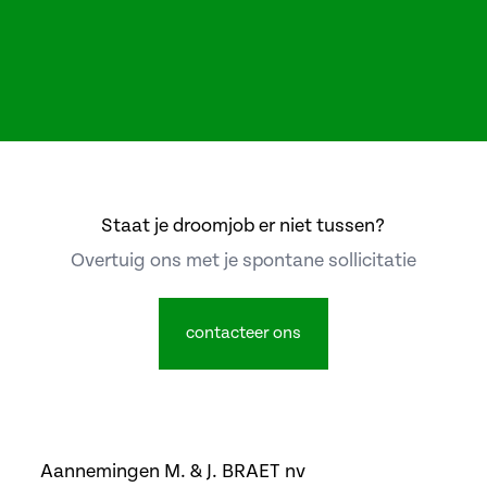
meer info
| JOBS
| JOBS
| JOBS
Staat je droomjob er niet tussen?
Overtuig ons met je spontane sollicitatie
contacteer ons
Aannemingen M. & J. BRAET nv